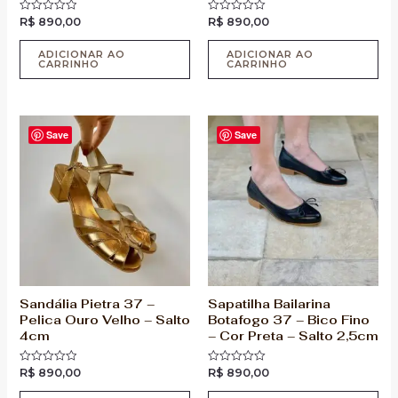
R$
890,00
R$
890,00
Avaliação
Avaliação
0
0
de
de
5
5
ADICIONAR AO
ADICIONAR AO
CARRINHO
CARRINHO
Save
Save
Sandália Pietra 37 –
Sapatilha Bailarina
Pelica Ouro Velho – Salto
Botafogo 37 – Bico Fino
4cm
– Cor Preta – Salto 2,5cm
R$
890,00
R$
890,00
Avaliação
Avaliação
0
0
de
de