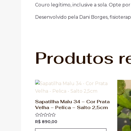
Couro legítimo, inclusive a sola. Opte p
Desenvolvido pela Dani Borges, fisioter
Produtos r
Sapatilha Malu 34 – Cor Prata
Velha – Pelica – Salto 2,5cm
Avaliação
R$
890,00
0
de