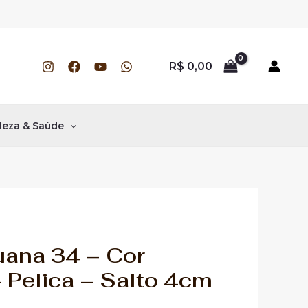
R$
0,00
leza & Saúde
uana 34 – Cor
 Pelica – Salto 4cm