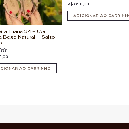
Avaliação
R$
890,00
0
de
5
ADICIONAR AO CARRINH
ira Luana 34 – Cor
a Bege Natural – Salto
m
ão
0,00
ICIONAR AO CARRINHO