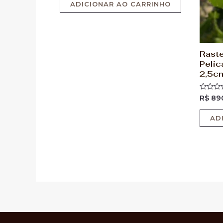
5
ADICIONAR AO CARRINHO
Raste
Pelic
2,5c
Avaliaç
R$
89
0
de
5
AD