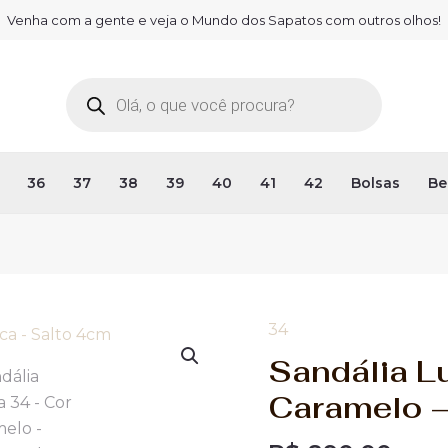
Venha com a gente e veja o Mundo dos Sapatos com outros olhos!
Pesquisar
produtos
36
37
38
39
40
41
42
Bolsas
Be
34
Sandália
Luana
Sandália L
34
Caramelo –
-
Cor