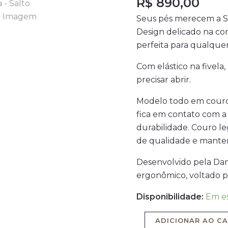
R$
890,00
Caramelo
Seus pés merecem a S
-
Design delicado na cor
Pelica
perfeita para qualquer
-
Salto
Com elástico na fivela
4cm
precisar abrir.
quantidade
Modelo todo em couro, 
fica em contato com a
durabilidade. Couro leg
de qualidade e manten
Desenvolvido pela Dan
ergonômico, voltado p
Disponibilidade:
Em e
ADICIONAR AO C