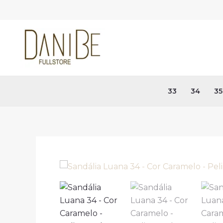
Ir
para
o
conteúdo
33
34
35