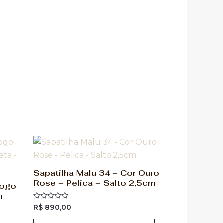
Sapatilha Malu 34 – Cor Ouro
Rose – Pelica – Salto 2,5cm
fogo
r
Avaliação
R$
890,00
0
de