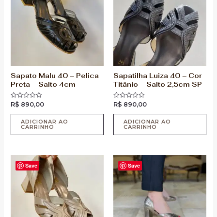
Sapato Malu 40 – Pelica
Sapatilha Luiza 40 – Cor
Preta – Salto 4cm
Titânio – Salto 2,5cm SP
R$
890,00
R$
890,00
Avaliação
Avaliação
0
0
de
de
5
5
ADICIONAR AO
ADICIONAR AO
CARRINHO
CARRINHO
Save
Save