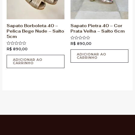
Sapato Borboleta 40 –
Sapato Pietra 40 – Cor
Pelica Bege Nude – Salto
Prata Velha – Salto 6cm
5cm
R$
890,00
Avaliação
0
R$
890,00
Avaliação
de
0
5
ADICIONAR AO
de
CARRINHO
5
ADICIONAR AO
CARRINHO