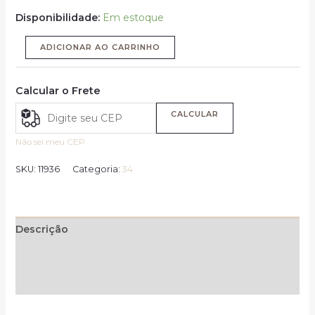
Disponibilidade:
Em estoque
ADICIONAR AO CARRINHO
Calcular o Frete
CALCULAR
Não sei meu CEP
SKU:
11936
Categoria:
34
Descrição
Informação adicional
Avaliações (0)