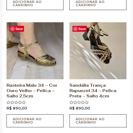
5
5
ADICIONAR AO
ADICIONAR AO
CARRINHO
CARRINHO
Save
Save
Rasteira Malu 34 – Cor
Sandália Trança
Ouro Velho – Pelica –
Rapunzel 34 – Pelica
Salto 2,5cm
Preta – Salto 4cm
R$
890,00
R$
890,00
Avaliação
Avaliação
0
0
de
de
5
5
ADICIONAR AO
ADICIONAR AO
CARRINHO
CARRINHO