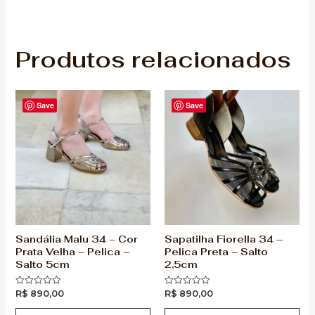
Produtos relacionados
Save
Save
Sandália Malu 34 – Cor
Sapatilha Fiorella 34 –
Prata Velha – Pelica –
Pelica Preta – Salto
Salto 5cm
2,5cm
R$
890,00
R$
890,00
Avaliação
Avaliação
0
0
de
de