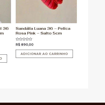
l 36
Sandália Luana 36 – Pelica
cm
Rosa Pink – Salto 5cm
Avaliação
R$
890,00
0
de
5
ADICIONAR AO CARRINHO
O