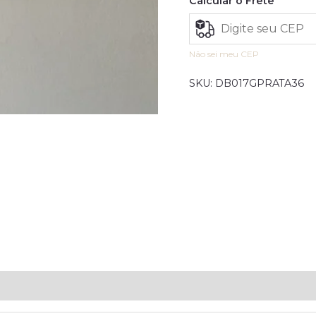
Calcular o Frete
Não sei meu CEP
SKU:
DB017GPRATA36