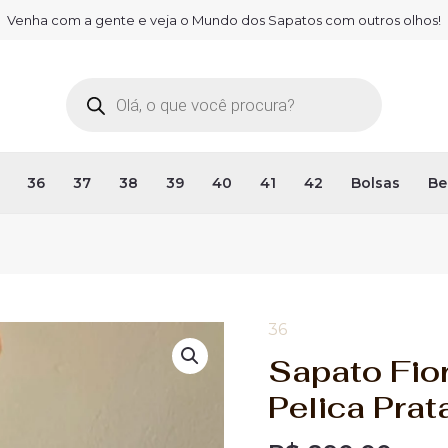
Venha com a gente e veja o Mundo dos Sapatos com outros olhos!
Pesquisar
produtos
36
37
38
39
40
41
42
Bolsas
Be
36
Sapato
Fiorella
Sapato Fior
Plataforma
Pelica Prat
36
-