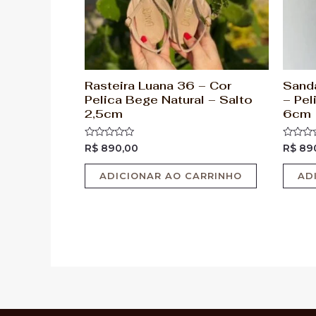
Rasteira Luana 36 – Cor
Sandá
Pelica Bege Natural – Salto
– Pel
2,5cm
6cm
Avaliação
Avaliaç
R$
890,00
R$
89
0
0
de
de
5
5
ADICIONAR AO CARRINHO
AD