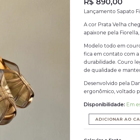
R$
890,00
Pelica
Lançamento Sapato Fio
Prata
Velha
A cor Prata Velha cheg
-
apaixone pela Fiorella
Salto
6cm
Modelo todo em couro, 
quantidade
fica em contato com a
durabilidade. Couro leg
de qualidade e manten
Desenvolvido pela Dan
ergonômico, voltado p
Disponibilidade:
Em e
ADICIONAR AO C