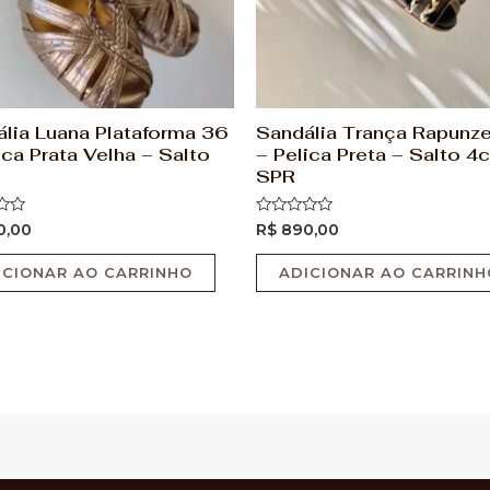
lia Luana Plataforma 36
Sandália Trança Rapunze
ica Prata Velha – Salto
– Pelica Preta – Salto 4
SPR
ão
Avaliação
0,00
R$
890,00
0
de
5
ICIONAR AO CARRINHO
ADICIONAR AO CARRINH