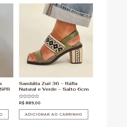
a
Sandália Zuri 36 – Ráfia
 SPR
Natural e Verde – Salto 6cm
Avaliação
R$
889,00
0
de
5
O
ADICIONAR AO CARRINHO