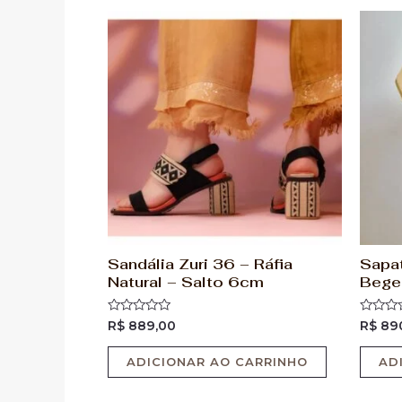
Sandália Zuri 36 – Ráfia
Sapat
Natural – Salto 6cm
Bege
Avaliação
Avaliaç
R$
889,00
R$
89
0
0
de
de
5
5
ADICIONAR AO CARRINHO
AD