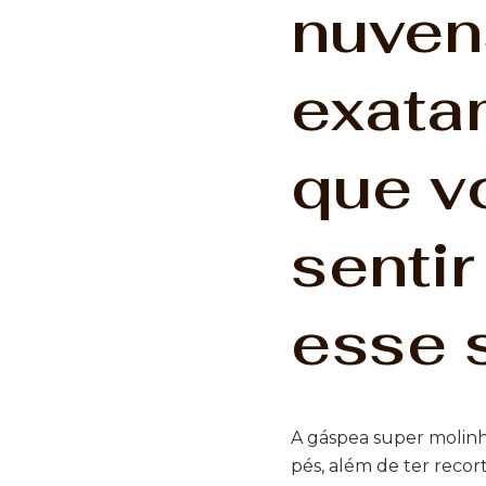
nuven
exata
que v
sentir
esse 
A gáspea super molinh
pés, além de ter reco