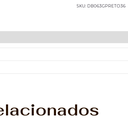
SKU:
DB063GPRETO36
elacionados