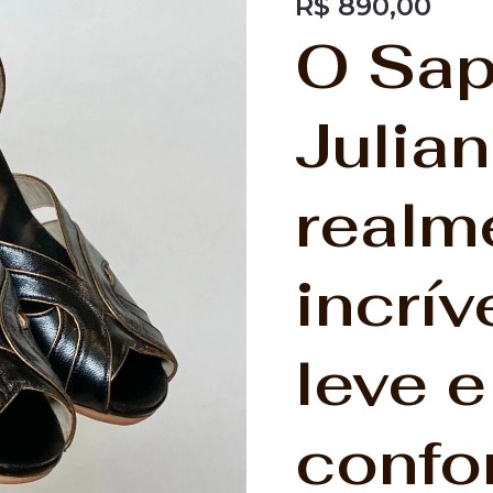
R$
890,00
Preta
O Sap
-
Salto
6cm
Julian
SPR
quantidade
realm
incrív
leve e
confo