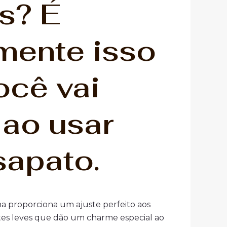
s? É
mente isso
ocê vai
 ao usar
sapato.
a proporciona um ajuste perfeito aos
rtes leves que dão um charme especial ao