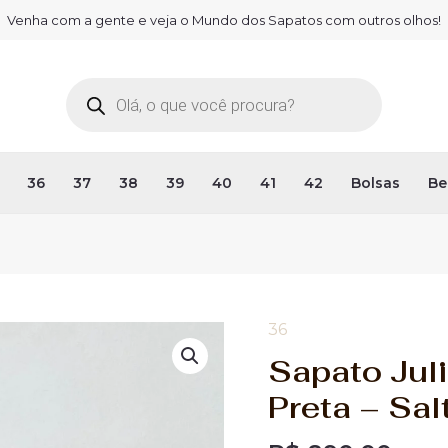
Venha com a gente e veja o Mundo dos Sapatos com outros olhos!
Pesquisar
produtos
36
37
38
39
40
41
42
Bolsas
Be
36
Sapato
Juliana
Sapato Juli
36
Preta – Sa
-
Pelica