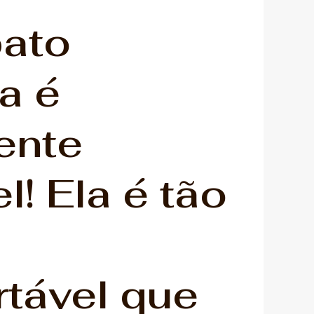
ato
a é
ente
el! Ela é tão
rtável que