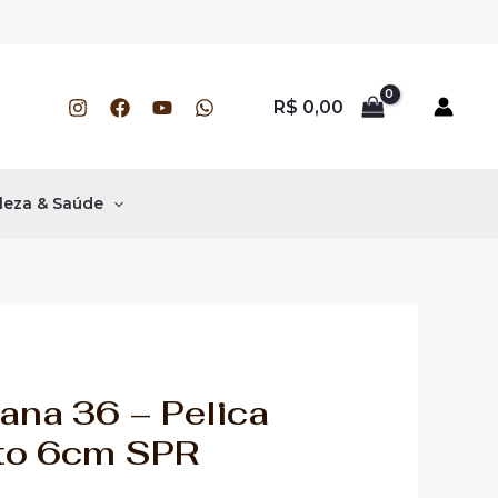
R$
0,00
leza & Saúde
ana 36 – Pelica
lto 6cm SPR