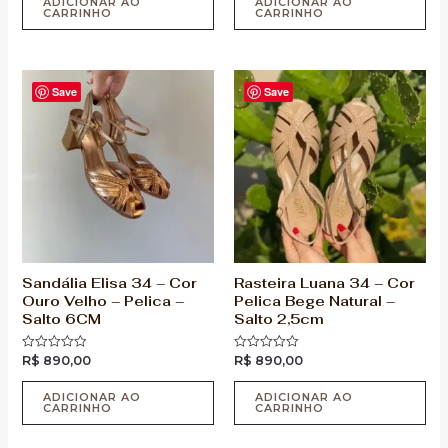
ADICIONAR AO
ADICIONAR AO
CARRINHO
CARRINHO
Save
Save
Sandália Elisa 34 – Cor
Rasteira Luana 34 – Cor
Ouro Velho – Pelica –
Pelica Bege Natural –
Salto 6CM
Salto 2,5cm
R$
890,00
R$
890,00
Avaliação
Avaliação
0
0
de
de
5
5
ADICIONAR AO
ADICIONAR AO
CARRINHO
CARRINHO