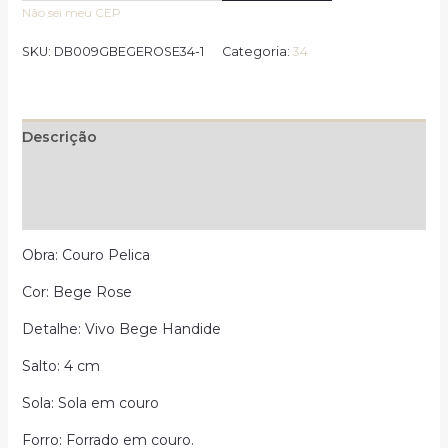
Não sei meu CEP
SKU:
DB009GBEGEROSE34-1
Categoria:
34
Descrição
Informação adicional
Avaliações (0)
Obra: Couro Pelica
Cor: Bege Rose
Detalhe: Vivo Bege Handide
Salto: 4 cm
Sola: Sola em couro
Forro: Forrado em couro.