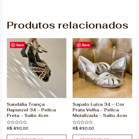
Produtos relacionados
Save
Save
Sandália Trança
Sapato Luiza 34 – Cor
Rapunzel 34 – Pelica
Prata Velha – Pelica
Preta – Salto 4cm
Metalizada – Salto 4cm
R$
890,00
R$
890,00
Avaliação
Avaliação
0
0
de
de
5
5