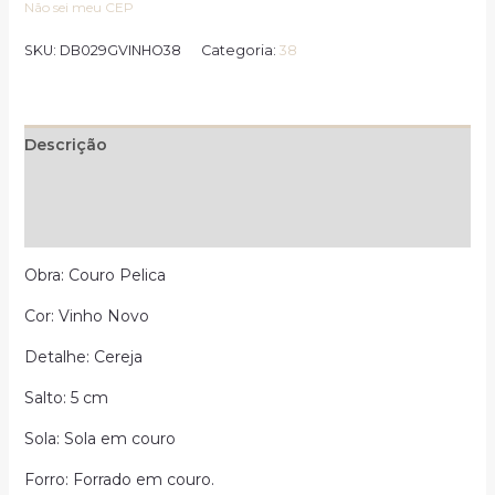
Não sei meu CEP
SKU:
DB029GVINHO38
Categoria:
38
Descrição
Informação adicional
Avaliações (0)
Obra: Couro Pelica
Cor: Vinho Novo
Detalhe: Cereja
Salto: 5 cm
Sola: Sola em couro
Forro: Forrado em couro.