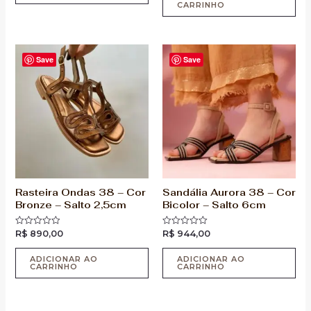
CARRINHO
Save
Save
Rasteira Ondas 38 – Cor
Sandália Aurora 38 – Cor
Bronze – Salto 2,5cm
Bicolor – Salto 6cm
R$
890,00
R$
944,00
Avaliação
Avaliação
0
0
de
de
5
5
ADICIONAR AO
ADICIONAR AO
CARRINHO
CARRINHO