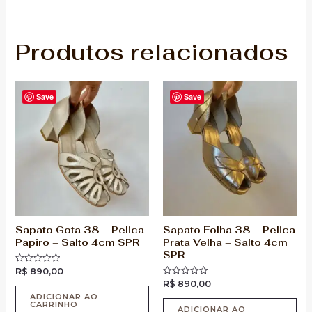
Produtos relacionados
Save
Save
Sapato Gota 38 – Pelica
Sapato Folha 38 – Pelica
Papiro – Salto 4cm SPR
Prata Velha – Salto 4cm
SPR
R$
890,00
Avaliação
0
R$
890,00
Avaliação
de
0
5
ADICIONAR AO
de
CARRINHO
5
ADICIONAR AO