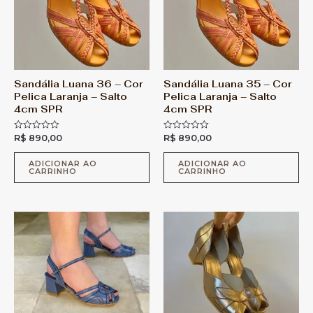
Sandália Luana 36 – Cor
Sandália Luana 35 – Cor
Pelica Laranja – Salto
Pelica Laranja – Salto
4cm SPR
4cm SPR
R$
890,00
R$
890,00
A
A
v
v
a
a
l
l
ADICIONAR AO
ADICIONAR AO
CARRINHO
CARRINHO
i
i
a
a
ç
ç
ã
ã
o
o
0
0
d
d
e
e
5
5