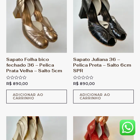
e
5
Sapato Folha bico
Sapato Juliana 36 –
fechado 36 – Pelica
Pelica Preta – Salto 6cm
Prata Velha – Salto 5cm
SPR
R$
890,00
R$
890,00
A
A
v
v
a
a
l
l
ADICIONAR AO
ADICIONAR AO
CARRINHO
CARRINHO
i
i
a
a
ç
ç
ã
ã
o
o
0
0
d
d
e
e
5
5