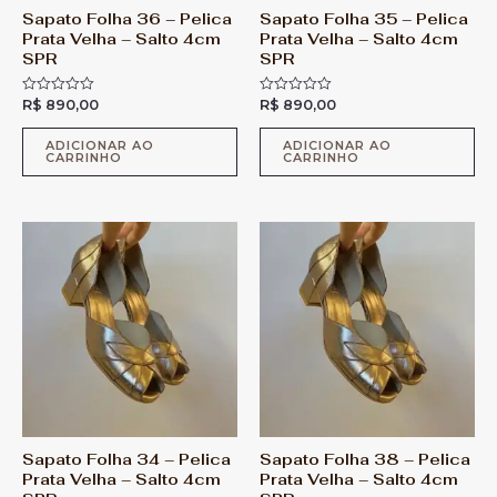
Sapato Folha 36 – Pelica
Sapato Folha 35 – Pelica
Prata Velha – Salto 4cm
Prata Velha – Salto 4cm
SPR
SPR
R$
890,00
R$
890,00
A
A
v
v
a
a
l
l
ADICIONAR AO
ADICIONAR AO
CARRINHO
CARRINHO
i
i
a
a
ç
ç
ã
ã
o
o
0
0
d
d
e
e
5
5
Sapato Folha 34 – Pelica
Sapato Folha 38 – Pelica
Prata Velha – Salto 4cm
Prata Velha – Salto 4cm