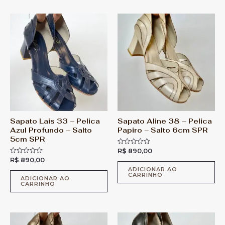
ã
ã
o
o
0
0
d
d
e
e
5
5
Sapato Lais 33 – Pelica
Sapato Aline 38 – Pelica
Azul Profundo – Salto
Papiro – Salto 6cm SPR
5cm SPR
R$
890,00
A
v
R$
890,00
A
a
v
l
ADICIONAR AO
a
CARRINHO
i
l
ADICIONAR AO
a
CARRINHO
i
ç
a
ã
ç
o
ã
0
o
d
0
e
d
5