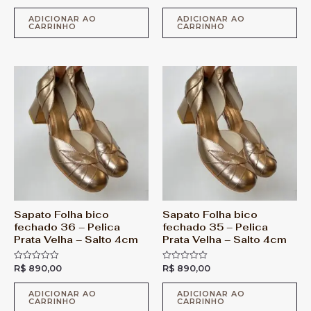
v
v
a
a
l
l
ADICIONAR AO
ADICIONAR AO
CARRINHO
CARRINHO
i
i
a
a
ç
ç
ã
ã
o
o
0
0
d
d
e
e
5
5
Sapato Folha bico
Sapato Folha bico
fechado 36 – Pelica
fechado 35 – Pelica
Prata Velha – Salto 4cm
Prata Velha – Salto 4cm
R$
890,00
R$
890,00
A
A
v
v
a
a
l
l
ADICIONAR AO
ADICIONAR AO
CARRINHO
CARRINHO
i
i
a
a