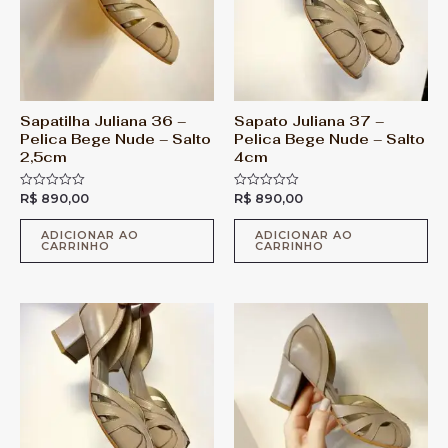
Sapatilha Juliana 36 –
Sapato Juliana 37 –
Pelica Bege Nude – Salto
Pelica Bege Nude – Salto
2,5cm
4cm
R$
890,00
R$
890,00
A
A
v
v
a
a
l
l
ADICIONAR AO
ADICIONAR AO
CARRINHO
CARRINHO
i
i
a
a
ç
ç
ã
ã
o
o
0
0
d
d
e
e
5
5