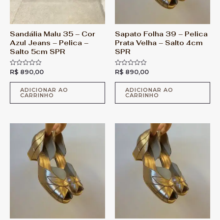
Sandália Malu 35 – Cor
Sapato Folha 39 – Pelica
Azul Jeans – Pelica –
Prata Velha – Salto 4cm
Salto 5cm SPR
SPR
R$
890,00
R$
890,00
A
A
v
v
a
a
l
l
ADICIONAR AO
ADICIONAR AO
CARRINHO
CARRINHO
i
i
a
a
ç
ç
ã
ã
o
o
0
0
d
d
e
e
5
5