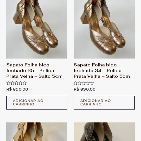
d
d
e
e
5
5
Sapato Folha bico
Sapato Folha bico
fechado 35 – Pelica
fechado 34 – Pelica
Prata Velha – Salto 5cm
Prata Velha – Salto 5cm
R$
890,00
R$
890,00
A
A
v
v
a
a
l
l
ADICIONAR AO
ADICIONAR AO
CARRINHO
CARRINHO
i
i
a
a
ç
ç
ã
ã
o
o
0
0
d
d
e
e
5
5