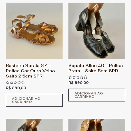
0
0
d
d
e
e
5
5
Rasteira Soraia 37 –
Sapato Aline 40 – Pelica
Pelica Cor Ouro Velho –
Preta – Salto 5cm SPR
Salto 2,5cm SPR
R$
890,00
A
v
R$
890,00
A
a
v
l
ADICIONAR AO
a
CARRINHO
i
l
ADICIONAR AO
a
CARRINHO
i
ç
a
ã
ç
o
ã
0
o
d
0
e
d
5
e
5