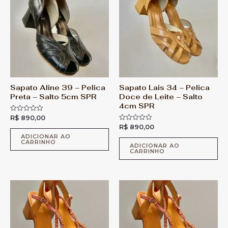
Sapato Aline 39 – Pelica
Sapato Lais 34 – Pelica
Preta – Salto 5cm SPR
Doce de Leite – Salto
4cm SPR
R$
890,00
A
v
R$
890,00
A
a
v
l
ADICIONAR AO
a
CARRINHO
i
l
ADICIONAR AO
a
CARRINHO
i
ç
a
ã
ç
o
ã
0
o
d
0
e
d
5
e
5