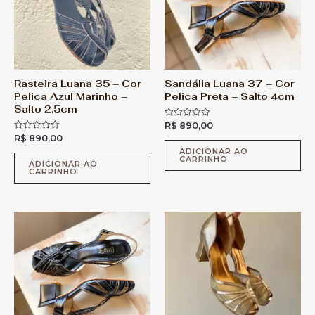
Rasteira Luana 35 – Cor
Sandália Luana 37 – Cor
Pelica Azul Marinho –
Pelica Preta – Salto 4cm
Salto 2,5cm
R$
890,00
A
v
R$
890,00
A
a
v
l
ADICIONAR AO
a
CARRINHO
i
l
ADICIONAR AO
a
CARRINHO
i
ç
a
ã
ç
o
ã
0
o
d
0
e
d
5
e
5