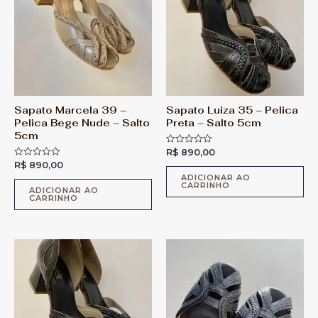
Sapato Marcela 39 –
Sapato Luiza 35 – Pelica
Pelica Bege Nude – Salto
Preta – Salto 5cm
5cm
R$
890,00
A
v
R$
890,00
A
a
v
l
ADICIONAR AO
a
CARRINHO
i
l
ADICIONAR AO
a
CARRINHO
i
ç
a
ã
ç
o
ã
0
o
d
0
e
d
5
e
5