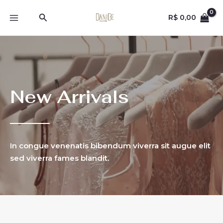
Ir
MAIN
Pesquisar
para
R$
0,00
MENU
o
conteúdo
New Arrivals
In congue venenatis bibendum viverra sit augue elit
sed viverra fames blandit.