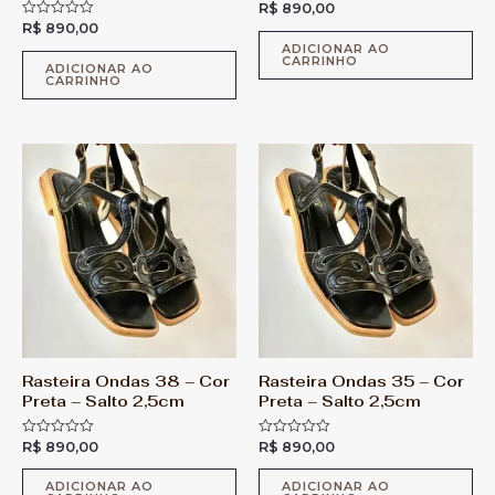
R$
890,00
A
v
R$
890,00
A
a
v
l
ADICIONAR AO
a
CARRINHO
i
l
ADICIONAR AO
a
CARRINHO
i
ç
a
ã
ç
o
ã
0
o
d
0
e
d
5
e
5
Rasteira Ondas 38 – Cor
Rasteira Ondas 35 – Cor
Preta – Salto 2,5cm
Preta – Salto 2,5cm
R$
890,00
R$
890,00
A
A
v
v
a
a
l
l
ADICIONAR AO
ADICIONAR AO