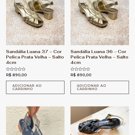
Sandália Luana 37 – Cor
Sandália Luana 36 – Cor
Pelica Prata Velha – Salto
Pelica Prata Velha – Salto
4cm
4cm
R$
890,00
R$
890,00
A
A
v
v
a
a
l
l
ADICIONAR AO
ADICIONAR AO
CARRINHO
CARRINHO
i
i
a
a
ç
ç
ã
ã
o
o
0
0
d
d
e
e
5
5