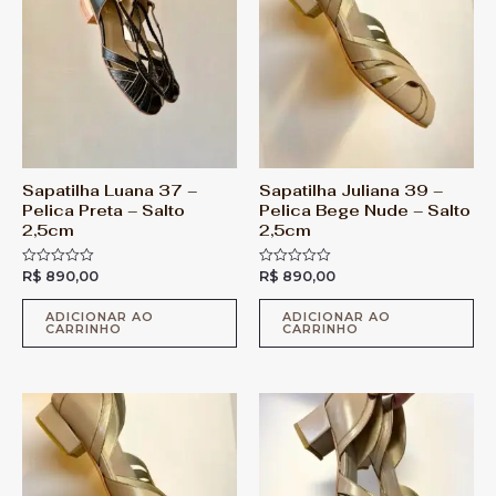
Sapatilha Luana 37 –
Sapatilha Juliana 39 –
Pelica Preta – Salto
Pelica Bege Nude – Salto
2,5cm
2,5cm
R$
890,00
R$
890,00
A
A
v
v
a
a
l
l
ADICIONAR AO
ADICIONAR AO
CARRINHO
CARRINHO
i
i
a
a
ç
ç
ã
ã
o
o
0
0
d
d
e
e
5
5