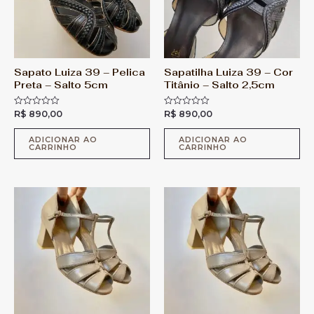
Sapato Luiza 39 – Pelica
Sapatilha Luiza 39 – Cor
Preta – Salto 5cm
Titânio – Salto 2,5cm
R$
890,00
R$
890,00
A
A
v
v
a
a
l
l
ADICIONAR AO
ADICIONAR AO
CARRINHO
CARRINHO
i
i
a
a
ç
ç
ã
ã
o
o
0
0
d
d
e
e
5
5