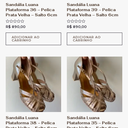
Sandália Luana
Sandália Luana
Plataforma 36 – Pelica
Plataforma 39 – Pelica
Prata Velha – Salto 6cm
Prata Velha – Salto 6cm
R$
890,00
R$
890,00
A
A
v
v
a
a
l
l
ADICIONAR AO
ADICIONAR AO
CARRINHO
CARRINHO
i
i
a
a
ç
ç
ã
ã
o
o
0
0
d
d
e
e
5
5
Sandália Luana
Sandália Luana
Plataforma 38 – Pelica
Plataforma 35 – Pelica