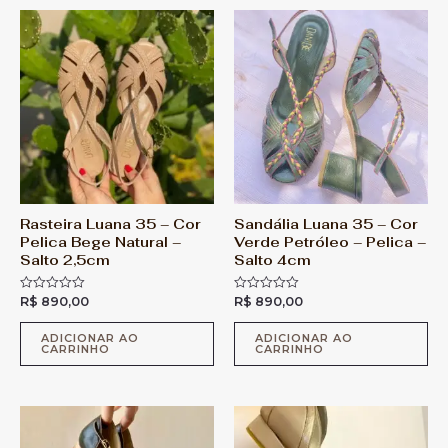
0
0
d
d
e
e
5
5
Rasteira Luana 35 – Cor
Sandália Luana 35 – Cor
Pelica Bege Natural –
Verde Petróleo – Pelica –
Salto 2,5cm
Salto 4cm
R$
890,00
R$
890,00
A
A
v
v
a
a
l
l
ADICIONAR AO
ADICIONAR AO
CARRINHO
CARRINHO
i
i
a
a
ç
ç
ã
ã
o
o
0
0
d
d
e
e
5
5