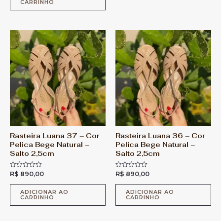
CARRINHO
i
ã
a
o
ç
0
ã
d
o
e
0
5
d
e
5
Rasteira Luana 37 – Cor
Rasteira Luana 36 – Cor
Pelica Bege Natural –
Pelica Bege Natural –
Salto 2,5cm
Salto 2,5cm
R$
890,00
R$
890,00
A
A
v
v
a
a
l
l
ADICIONAR AO
ADICIONAR AO
CARRINHO
CARRINHO
i
i
a
a
ç
ç
ã
ã
o
o