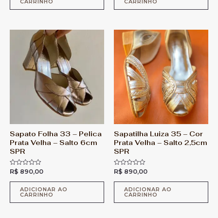
CARRINHO
CARRINHO
i
i
a
a
ç
ç
ã
ã
o
o
0
0
d
d
e
e
5
5
Sapato Folha 33 – Pelica
Sapatilha Luiza 35 – Cor
Prata Velha – Salto 6cm
Prata Velha – Salto 2,5cm
SPR
SPR
R$
890,00
R$
890,00
A
A
v
v
a
a
l
l
ADICIONAR AO
ADICIONAR AO
CARRINHO
CARRINHO
i
i
a
a
ç
ç
ã
ã
o
o