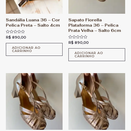
Sandália Luana 36 – Cor
Sapato Fiorella
Pelica Preta – Salto 4cm
Plataforma 36 – Pelica
Prata Velha – Salto 6cm
R$
890,00
A
v
R$
890,00
A
a
v
l
ADICIONAR AO
a
CARRINHO
i
l
ADICIONAR AO
a
CARRINHO
i
ç
a
ã
ç
o
ã
0
o
d
0
e
d
5
e
5