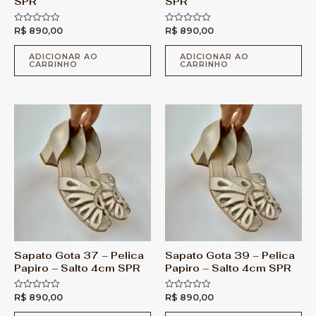
SPR
SPR
R$
890,00
R$
890,00
A
A
v
v
a
a
l
l
ADICIONAR AO
ADICIONAR AO
CARRINHO
CARRINHO
i
i
a
a
ç
ç
ã
ã
o
o
0
0
d
d
e
e
5
5
Sapato Gota 37 – Pelica
Sapato Gota 39 – Pelica
Papiro – Salto 4cm SPR
Papiro – Salto 4cm SPR
R$
890,00
R$
890,00
A
A
v
v
a
a