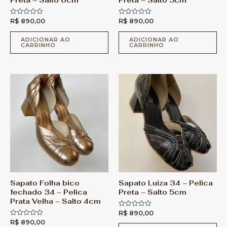
Preta – Salto 6cm
Preta – Salto 5cm
R$
890,00
R$
890,00
A
A
v
v
a
a
l
l
ADICIONAR AO
ADICIONAR AO
CARRINHO
CARRINHO
i
i
a
a
ç
ç
ã
ã
o
o
0
0
d
d
e
e
5
5
Sapato Folha bico
Sapato Luiza 34 – Pelica
fechado 34 – Pelica
Preta – Salto 5cm
Prata Velha – Salto 4cm
R$
890,00
A
v
R$
890,00
A
a