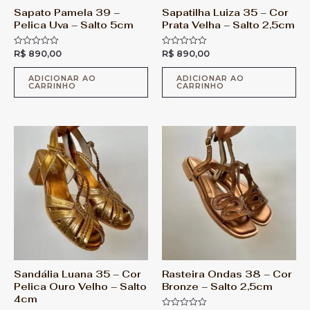
Sapato Pamela 39 –
Sapatilha Luiza 35 – Cor
Pelica Uva – Salto 5cm
Prata Velha – Salto 2,5cm
R$
890,00
R$
890,00
A
A
v
v
a
a
l
l
ADICIONAR AO
ADICIONAR AO
CARRINHO
CARRINHO
i
i
a
a
ç
ç
ã
ã
o
o
0
0
d
d
e
e
5
5
Sandália Luana 35 – Cor
Rasteira Ondas 38 – Cor
Pelica Ouro Velho – Salto
Bronze – Salto 2,5cm
4cm