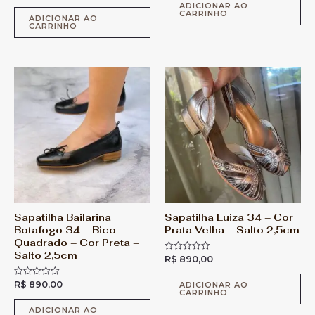
v
l
ADICIONAR AO
a
CARRINHO
i
l
ADICIONAR AO
a
CARRINHO
i
ç
a
ã
ç
o
ã
0
o
d
0
e
d
5
e
5
Sapatilha Bailarina
Sapatilha Luiza 34 – Cor
Botafogo 34 – Bico
Prata Velha – Salto 2,5cm
Quadrado – Cor Preta –
Salto 2,5cm
R$
890,00
A
v
a
R$
890,00
A
l
ADICIONAR AO
CARRINHO
v
i
a
a
l
ç
ADICIONAR AO