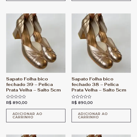
ç
ç
ã
ã
o
o
0
0
d
d
e
e
5
5
Sapato Folha bico
Sapato Folha bico
fechado 39 – Pelica
fechado 38 – Pelica
Prata Velha – Salto 5cm
Prata Velha – Salto 5cm
R$
890,00
R$
890,00
A
A
v
v
a
a
l
l
ADICIONAR AO
ADICIONAR AO
CARRINHO
CARRINHO
i
i
a
a
ç
ç
ã
ã
o
o
0
0