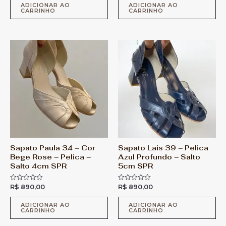
l
l
ADICIONAR AO
ADICIONAR AO
CARRINHO
CARRINHO
i
i
a
a
ç
ç
ã
ã
o
o
0
0
d
d
e
e
5
5
Sapato Paula 34 – Cor
Sapato Lais 39 – Pelica
Bege Rose – Pelica –
Azul Profundo – Salto
Salto 4cm SPR
5cm SPR
R$
890,00
R$
890,00
A
A
v
v
a
a
l
l
ADICIONAR AO
ADICIONAR AO
CARRINHO
CARRINHO
i
i
a
a
ç
ç