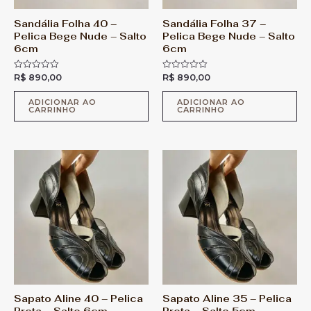
Sandália Folha 40 –
Sandália Folha 37 –
Pelica Bege Nude – Salto
Pelica Bege Nude – Salto
6cm
6cm
R$
890,00
R$
890,00
A
A
v
v
a
a
l
l
ADICIONAR AO
ADICIONAR AO
CARRINHO
CARRINHO
i
i
a
a
ç
ç
ã
ã
o
o
0
0
d
d
e
e
5
5
Sapato Aline 40 – Pelica
Sapato Aline 35 – Pelica