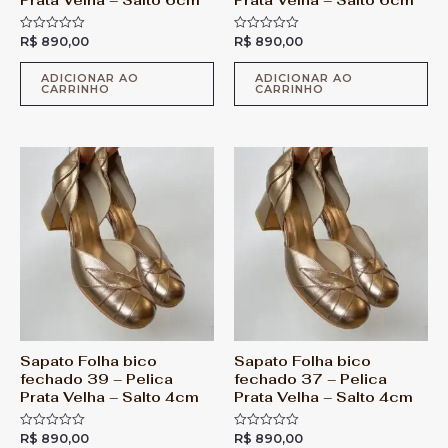
Prata Velha – Salto 6cm
Prata Velha – Salto 6cm
R$
890,00
R$
890,00
A
A
v
v
a
a
l
l
ADICIONAR AO
ADICIONAR AO
CARRINHO
CARRINHO
i
i
a
a
ç
ç
ã
ã
o
o
0
0
d
d
e
e
5
5
Sapato Folha bico
Sapato Folha bico
fechado 39 – Pelica
fechado 37 – Pelica
Prata Velha – Salto 4cm
Prata Velha – Salto 4cm
R$
890,00
R$
890,00
A
A