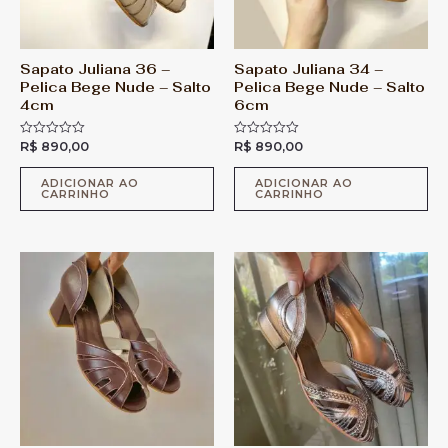
Sapato Juliana 36 –
Sapato Juliana 34 –
Pelica Bege Nude – Salto
Pelica Bege Nude – Salto
4cm
6cm
R$
890,00
R$
890,00
A
A
v
v
a
a
l
l
ADICIONAR AO
ADICIONAR AO
CARRINHO
CARRINHO
i
i
a
a
ç
ç
ã
ã
o
o
0
0
d
d
e
e
5
5