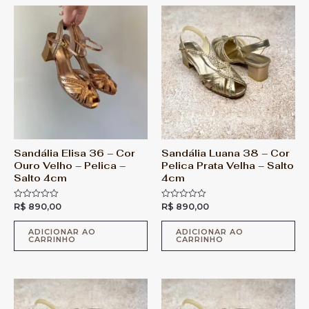
Sandália Elisa 36 – Cor
Sandália Luana 38 – Cor
Ouro Velho – Pelica –
Pelica Prata Velha – Salto
Salto 4cm
4cm
R$
890,00
R$
890,00
A
A
v
v
a
a
l
l
ADICIONAR AO
ADICIONAR AO
CARRINHO
CARRINHO
i
i
a
a
ç
ç
ã
ã
o
o
0
0
d
d
e
e
5
5